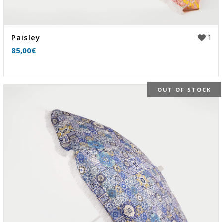
1
Paisley
85,00
€
OUT OF STOCK